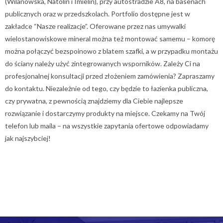
(Wilanowska, Natolin i Imielin), przy autostradzie A8, na basenach
publicznych oraz w przedszkolach. Portfolio dostępne jest w
zakładce “Nasze realizacje”. Oferowane przez nas umywalki
wielostanowiskowe mineral można też montować samemu – komorę
można połączyć bezspoinowo z blatem szafki, a w przypadku montażu
do ściany należy użyć zintegrowanych wsporników. Zależy Ci na
profesjonalnej konsultacji przed złożeniem zamówienia? Zapraszamy
do kontaktu. Niezależnie od tego, czy będzie to łazienka publiczna,
czy prywatna, z pewnością znajdziemy dla Ciebie najlepsze
rozwiązanie i dostarczymy produkty na miejsce. Czekamy na Twój
telefon lub maila – na wszystkie zapytania ofertowe odpowiadamy
jak najszybciej!