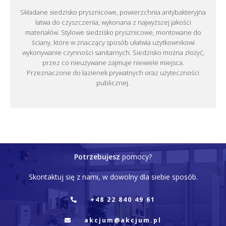
Składane siedzisko prysznicowe, powierzchnia antybakteryjna
łatwa do czyszczenia, wykonana z najwyższej jakości
materiałów. Stylowe siedzisko prysznicowe, montowane do
ściany, które w znaczący sposób ułatwia użytkownikowi
wykonywanie czynności sanitarnych. Siedzisko można złożyć,
przez co nieużywane zajmuje niewiele miejsca.
Przeznaczone do łazienek prywatnych oraz użyteczności
publicznej.
Potrzebujesz
pomocy?
Skontaktuj się z nami, w dowolny dla siebie sposób.
+48 22 840 49 61
akcjum@akcjum.pl