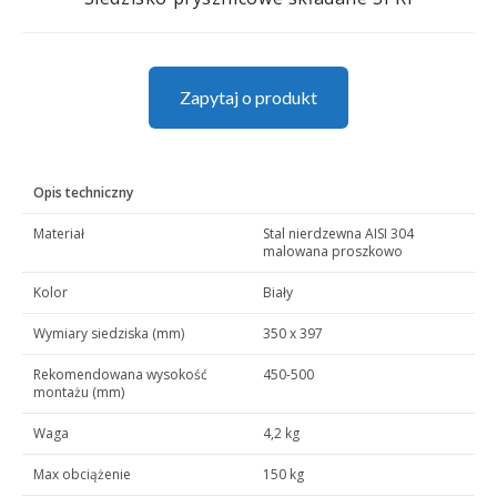
Zapytaj o produkt
Opis techniczny
Materiał
Stal nierdzewna AISI 304
malowana proszkowo
Kolor
Biały
Wymiary siedziska (mm)
350 x 397
Rekomendowana wysokość
450-500
montażu (mm)
Waga
4,2 kg
Max obciążenie
150 kg